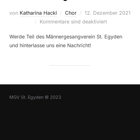
Veröffentlicht
von
Katharina Hackl
Chor
12. Dezember 2021
am
Kommentare sind deaktiviert
Werde Teil des Männergesangverein St. Egyden
und hinterlasse uns eine Nachricht!
MGV St. Egyden © 2023